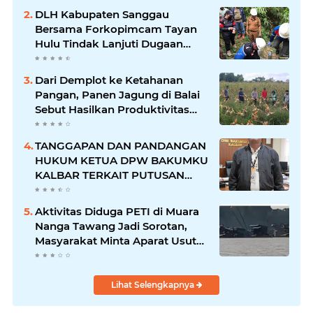
Rantai Operasional
DLH Kabupaten Sanggau
Bersama Forkopimcam Tayan
Hulu Tindak Lanjuti Dugaan
Pencemaran Sungai Lape
Dari Demplot ke Ketahanan
Pangan, Panen Jagung di Balai
Sebut Hasilkan Produktivitas
Menjanjikan
TANGGAPAN DAN PANDANGAN
HUKUM KETUA DPW BAKUMKU
KALBAR TERKAIT PUTUSAN
HUKUM WARGA NEGARA
INDONESIA DI MALAYSIA
Aktivitas Diduga PETI di Muara
Nanga Tawang Jadi Sorotan,
Masyarakat Minta Aparat Usut
hingga Aktor Intelektual
Lihat Selengkapnya