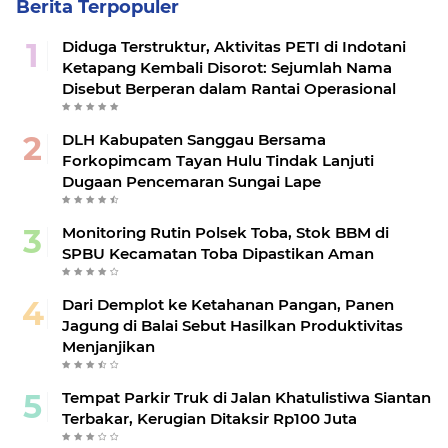
Berita Terpopuler
Diduga Terstruktur, Aktivitas PETI di Indotani
Ketapang Kembali Disorot: Sejumlah Nama
Disebut Berperan dalam Rantai Operasional
DLH Kabupaten Sanggau Bersama
Forkopimcam Tayan Hulu Tindak Lanjuti
Dugaan Pencemaran Sungai Lape
Monitoring Rutin Polsek Toba, Stok BBM di
SPBU Kecamatan Toba Dipastikan Aman
Dari Demplot ke Ketahanan Pangan, Panen
Jagung di Balai Sebut Hasilkan Produktivitas
Menjanjikan
Tempat Parkir Truk di Jalan Khatulistiwa Siantan
Terbakar, Kerugian Ditaksir Rp100 Juta