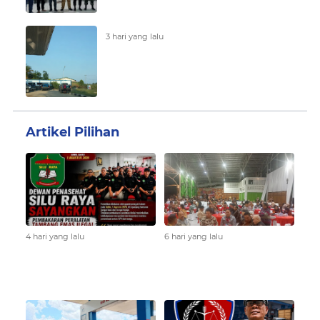
3 hari yang lalu
Artikel Pilihan
4 hari yang lalu
6 hari yang lalu