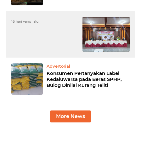
16 hari yang lalu
Advertorial
Konsumen Pertanyakan Label
Kedaluwarsa pada Beras SPHP,
Bulog Dinilai Kurang Teliti
More News