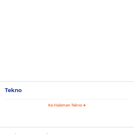
Tekno
Ke Halaman Tekno