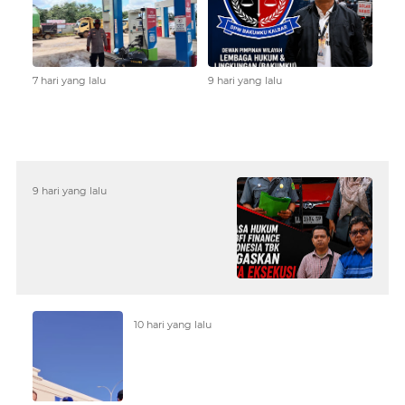
7 hari yang lalu
9 hari yang lalu
9 hari yang lalu
10 hari yang lalu