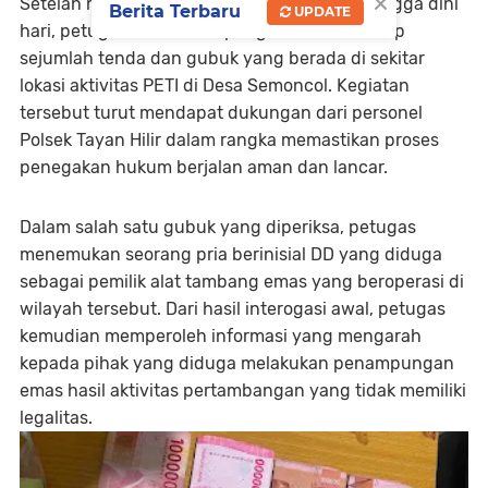
×
Setelah melakukan pendalaman informasi hingga dini
Berita Terbaru
UPDATE
hari, petugas melakukan pengecekan terhadap
sejumlah tenda dan gubuk yang berada di sekitar
lokasi aktivitas PETI di Desa Semoncol. Kegiatan
tersebut turut mendapat dukungan dari personel
Polsek Tayan Hilir dalam rangka memastikan proses
penegakan hukum berjalan aman dan lancar.
Dalam salah satu gubuk yang diperiksa, petugas
menemukan seorang pria berinisial DD yang diduga
sebagai pemilik alat tambang emas yang beroperasi di
wilayah tersebut. Dari hasil interogasi awal, petugas
kemudian memperoleh informasi yang mengarah
kepada pihak yang diduga melakukan penampungan
emas hasil aktivitas pertambangan yang tidak memiliki
legalitas.