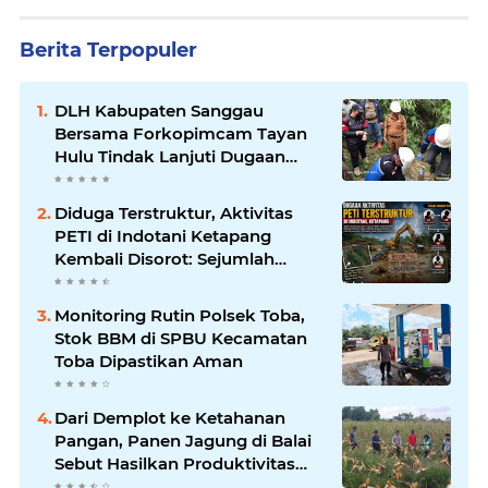
Berita Terpopuler
DLH Kabupaten Sanggau
Bersama Forkopimcam Tayan
Hulu Tindak Lanjuti Dugaan
Pencemaran Sungai Lape
Diduga Terstruktur, Aktivitas
PETI di Indotani Ketapang
Kembali Disorot: Sejumlah
Nama Disebut Berperan dalam
Rantai Operasional
Monitoring Rutin Polsek Toba,
Stok BBM di SPBU Kecamatan
Toba Dipastikan Aman
Dari Demplot ke Ketahanan
Pangan, Panen Jagung di Balai
Sebut Hasilkan Produktivitas
Menjanjikan