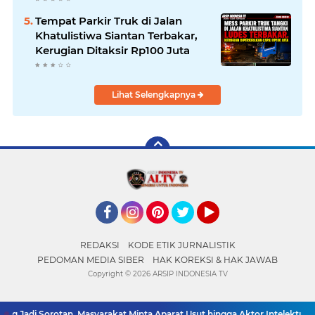
Tempat Parkir Truk di Jalan
Khatulistiwa Siantan Terbakar,
Kerugian Ditaksir Rp100 Juta
Lihat Selengkapnya
Facebook
Instagram
Pinterest
Twitter
YouTube
REDAKSI
KODE ETIK JURNALISTIK
PEDOMAN MEDIA SIBER
HAK KOREKSI & HAK JAWAB
Copyright ©
2026 ARSIP INDONESIA TV
Jadi Sorotan, Masyarakat Minta Aparat Usut hingga Aktor Intelektual
D