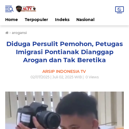
Home
Terpopuler
Indeks
Nasional
›
arogansi
Diduga Persulit Pemohon, Petugas
Imigrasi Pontianak Dianggap
Arogan dan Tak Beretika
ARSIP INDONESIA TV
02/07/2025 | Juli 02, 2025 WIB |
0
Views