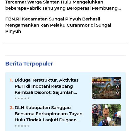
Tercemar,Warga Siantan Hulu Mengeluhkan
beberapaPabrik Tahu yang Beroperasi Membuang
limbah Di anak Sungai Parit Pangeran,Serta Banyak
FBN.RI Kecamatan Sungai Pinyuh Berhasil
nya Sampah yang terkandung di Bantaran Sungai
Mengamankan kan Pelaku Curanmor di Sungai
Pinyuh
Berita Terpopuler
Diduga Terstruktur, Aktivitas
PETI di Indotani Ketapang
Kembali Disorot: Sejumlah
Nama Disebut Berperan dalam
Rantai Operasional
DLH Kabupaten Sanggau
Bersama Forkopimcam Tayan
Hulu Tindak Lanjuti Dugaan
Pencemaran Sungai Lape