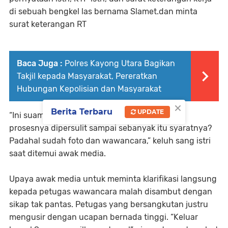
di sebuah bengkel las bernama Slamet.dan minta
surat keterangan RT
Baca Juga :
Polres Kayong Utara Bagikan
Takjil kepada Masyarakat, Pereratkan
Hubungan Kepolisian dan Masyarakat
×
Berita Terbaru
UPDATE
“Ini suami saya yang urus paspor, tapi kenapa
prosesnya dipersulit sampai sebanyak itu syaratnya?
Padahal sudah foto dan wawancara,” keluh sang istri
saat ditemui awak media.
Upaya awak media untuk meminta klarifikasi langsung
kepada petugas wawancara malah disambut dengan
sikap tak pantas. Petugas yang bersangkutan justru
mengusir dengan ucapan bernada tinggi. “Keluar