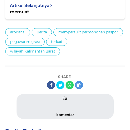
Artikel Selanjutnya
memuat...
arogansi
Berita
mempersulit permohonan paspor
pegawai imigrasi
terkait
wilayah Kalimantan Barat
SHARE
komentar