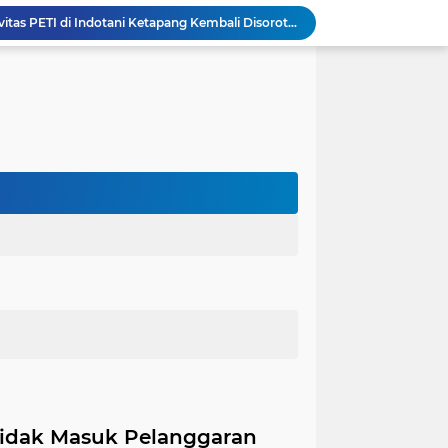
Diduga Terstruktur, Aktivitas PETI di Indotani Ketapang Kembali Disorot: Sejumlah Nama Disebut Berperan dalam Rantai Operasional
DLH Kabupaten Sanggau Bersama Forkopimcam Tayan Hulu Tindak Lanjuti Dugaan Pencemaran Sungai Lape
Forkopimcam Tayan Hulu Cek Lapangan Tindak Lanjuti Dugaan Pencemaran Sungai Lape, Sampel Residu Diambil untuk Uji Laboratorium
Dugaan Penyalahgunaan BBM Bersubsidi di SPBU 66.786.005 Senaning, APH, BPH Migas Diminta Audit dan Jatuhkan Sanksi Tegas
Dewan Penasehat SILU RAYA Sayangkan Pembakaran Peralatan Tambang Emas, Harap Penegakan Hukum Dilakukan Secara Humanis
Kapolres Sanggau AKBP Kadek Ary Mahardika Resmi Sertijab, Pisah Sambut di Hotel Harvey Perkuat Sinergi Forkopimda
Monitoring Rutin Polsek Toba, Stok BBM di SPBU Kecamatan Toba Dipastikan Aman
Dewan Pimpinan Wilayah Lembaga Hukum dan Lingkungan (BAKUMKU ) Kalimantan Barat : "Kelangkaan BBM di Wilayah Kalbar: Desakan Penanganan Cepat dan Tegas, serta Peringatan Terhadap Manuver Kenaikan Harga".
Kuasa Hukum PT BFI Finance Indonesia Tbk Tegaskan Sita Eksekusi Dilaksanakan Berdasarkan Penetapan Pengadilan
Aktivitas Diduga PETI di Muara Nanga Tawang Jadi Sorotan, Masyarakat Minta Aparat Usut hingga Aktor Intelektual
Tidak Masuk Pelanggaran